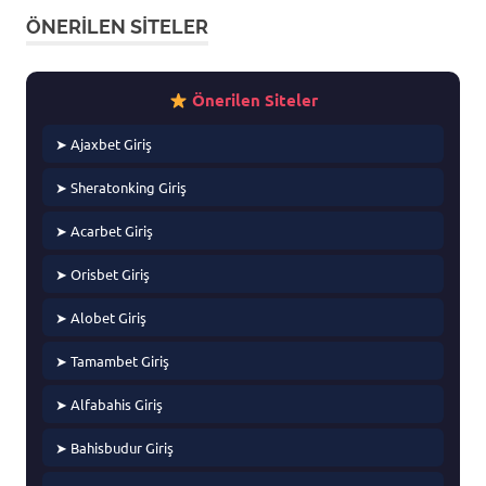
ÖNERILEN SITELER
Önerilen Siteler
➤ Ajaxbet Giriş
➤ Sheratonking Giriş
➤ Acarbet Giriş
➤ Orisbet Giriş
➤ Alobet Giriş
➤ Tamambet Giriş
➤ Alfabahis Giriş
➤ Bahisbudur Giriş