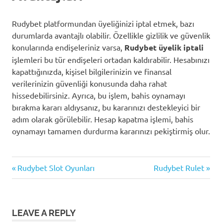
Rudybet platformundan üyeliğinizi iptal etmek, bazı
durumlarda avantajlı olabilir. Özellikle gizlilik ve güvenlik
konularında endişeleriniz varsa,
Rudybet üyelik iptali
işlemleri bu tür endişeleri ortadan kaldırabilir. Hesabınızı
kapattığınızda, kişisel bilgilerinizin ve finansal
verilerinizin güvenliği konusunda daha rahat
hissedebilirsiniz. Ayrıca, bu işlem, bahis oynamayı
bırakma kararı aldıysanız, bu kararınızı destekleyici bir
adım olarak görülebilir. Hesap kapatma işlemi, bahis
oynamayı tamamen durdurma kararınızı pekiştirmiş olur.
Previous
Next
Yazı
Rudybet Slot Oyunları
Rudybet Rulet
Post:
Post:
gezinmesi
LEAVE A REPLY