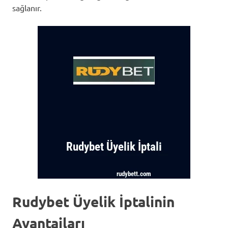
sağlanır.
Rudybet Üyelik İptalinin
Avantajları