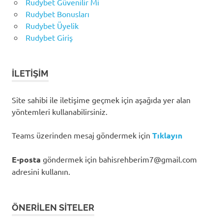
Rudybet Güvenilir Mi
Rudybet Bonusları
Rudybet Üyelik
Rudybet Giriş
İLETIŞIM
Site sahibi ile iletişime geçmek için aşağıda yer alan
yöntemleri kullanabilirsiniz.
Teams üzerinden mesaj göndermek için
Tıklayın
E-posta
göndermek için
bahisrehberim7@gmail.com
adresini kullanın.
ÖNERILEN SITELER