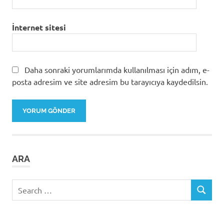
İnternet sitesi
Daha sonraki yorumlarımda kullanılması için adım, e-
posta adresim ve site adresim bu tarayıcıya kaydedilsin.
ARA
Search
SEARCH
for: