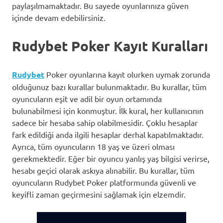
paylaşılmamaktadır. Bu sayede oyunlarınıza güven
içinde devam edebilirsiniz.
Rudybet Poker Kayıt Kuralları
Rudybet
Poker oyunlarına kayıt olurken uymak zorunda
olduğunuz bazı kurallar bulunmaktadır. Bu kurallar, tüm
oyuncuların eşit ve adil bir oyun ortamında
bulunabilmesi için konmuştur. İlk kural, her kullanıcının
sadece bir hesaba sahip olabilmesidir. Çoklu hesaplar
fark edildiği anda ilgili hesaplar derhal kapatılmaktadır.
Ayrıca, tüm oyuncuların 18 yaş ve üzeri olması
gerekmektedir. Eğer bir oyuncu yanlış yaş bilgisi verirse,
hesabı geçici olarak askıya alınabilir. Bu kurallar, tüm
oyuncuların Rudybet Poker platformunda güvenli ve
keyifli zaman geçirmesini sağlamak için elzemdir.