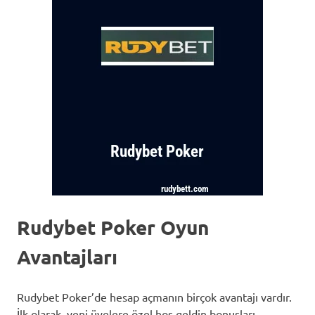
Rudybet Poker Oyun
Avantajları
Rudybet Poker’de hesap açmanın birçok avantajı vardır.
İlk olarak, yeni üyelere özel hoş geldin bonusları